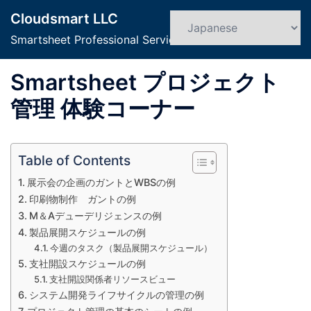
コ
Cloudsmart LLC
ン
検
ト
索
Smartsheet Professional Service
テ
グ
ン
ル
Smartsheet プロジェクト
ツ
メ
へ
ニ
管理 体験コーナー
ス
ュ
キ
ー
ッ
Table of Contents
プ
展示会の企画のガントとWBSの例
印刷物制作 ガントの例
M＆Aデューデリジェンスの例
製品展開スケジュールの例
今週のタスク（製品展開スケジュール）
支社開設スケジュールの例
支社開設関係者リソースビュー
システム開発ライフサイクルの管理の例