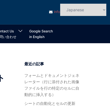
info@cloudsmart.jp
ntact Us
Google Search
問い合わせ
in English
最近の記事
フォームとドキュメントジェネ
ト
レーター（行に添付された画像
ファイルを行の特定のセルに自
動的に挿入する）
シートの自動化とセルの更新