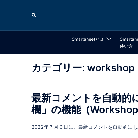
コ
ン
検
索
テ
ン
ツ
Smartsheetとは
Smartsh
へ
使い方
ス
キ
カテゴリー:
workshop
ッ
プ
最新コメントを自動的
欄」の機能 (Workshop 
2022年７月６日に、最新コメントを自動的に […