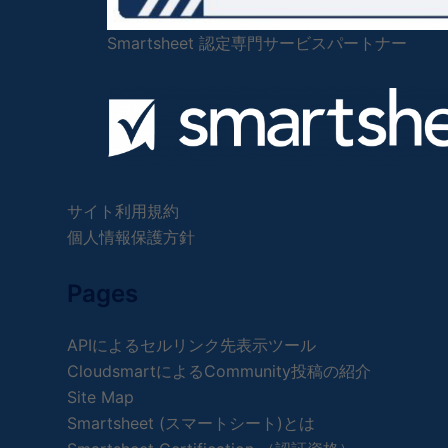
Smartsheet 認定専門サービスパートナー
サイト利用規約
個人情報保護方針
Pages
APIによるセルリンク先表示ツール
CloudsmartによるCommunity投稿の紹介
Site Map
Smartsheet (スマートシート)とは