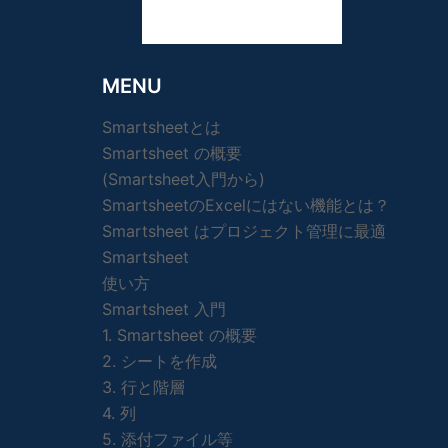
MENU
Smartsheetとは
Smartsheet の概要
(Smartsheet入門から)
SmartsheetのExcelにはない機能とは？
Smartsheet はプロジェクト管理に最適
Smartsheet
使い方
Smartsheet 入門
1. Smartsheet の概要
2. シートを作成
3. 行と階層
4. 列
5. 添付ファイル等