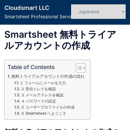
コ
Cloudsmart LLC
ン
検
ト
索
Smartsheet Professional Service
テ
グ
ン
ル
Smartsheet 無料トライア
ツ
メ
へ
ニ
ルアカウントの作成
ス
ュ
キ
ー
ッ
Table of Contents
プ
無料トライアルアカウントの作成の流れ
１ フォームにメールを入力
２ 受信トレイを確認
３ メールアドレスを確認
４ パスワードの設定
５ ユーザープロファイルの作成
６ Smartsheet へようこそ