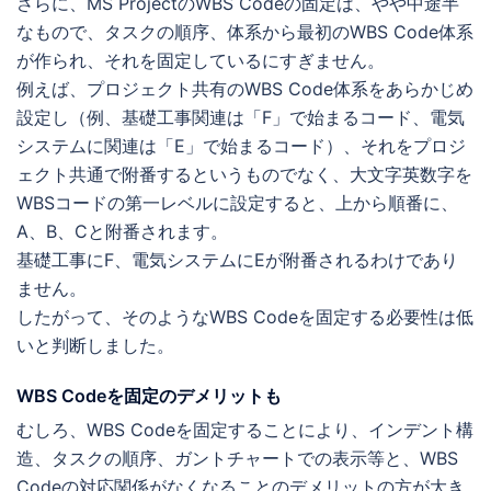
さらに、MS ProjectのWBS Codeの固定は、やや中途半
なもので、タスクの順序、体系から最初のWBS Code体系
が作られ、それを固定しているにすぎません。
例えば、プロジェクト共有のWBS Code体系をあらかじめ
設定し（例、基礎工事関連は「F」で始まるコード、電気
システムに関連は「E」で始まるコード）、それをプロジ
ェクト共通で附番するというものでなく、大文字英数字を
WBSコードの第一レベルに設定すると、上から順番に、
A、B、Cと附番されます。
基礎工事にF、電気システムにEが附番されるわけであり
ません。
したがって、そのようなWBS Codeを固定する必要性は低
いと判断しました。
WBS Codeを固定のデメリットも
むしろ、WBS Codeを固定することにより、インデント構
造、タスクの順序、ガントチャートでの表示等と、WBS
Codeの対応関係がなくなることのデメリットの方が大き