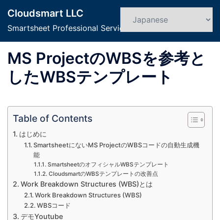
コ
Cloudsmart LLC
ン
検
ト
索
Smartsheet Professional Service
テ
グ
ン
ル
MS ProjectのWBSを参考と
ツ
メ
へ
ニ
したWBSテンプレート
ス
ュ
キ
ー
ッ
Table of Contents
プ
はじめに
SmartsheetにないMS ProjectのWBSコードの自動生成機
能
SmartsheetのオフィシャルWBSテンプレート
CloudsmartのWBSテンプレートの改善点
Work Breakdown Structures (WBS)とは
Work Breakdown Structures (WBS)
WBSコード
デモYoutube