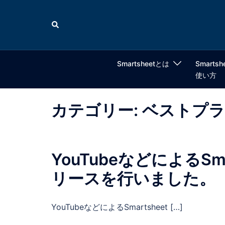
コ
ン
検
索
テ
ン
ツ
Smartsheetとは
Smartsh
へ
使い方
ス
キ
カテゴリー:
ベストプラ
ッ
プ
YouTubeなどによるS
リースを行いました。
YouTubeなどによるSmartsheet […]