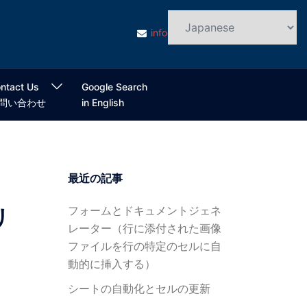
info@cloudsmart.jp
ntact Us
Google Search
問い合わせ
in English
最近の記事
フォームとドキュメントジェネ
リ
レーター（行に添付された画像
ファイルを行の特定のセルに自
動的に挿入する）
シートの自動化とセルの更新