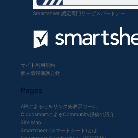
Smartsheet 認定専門サービスパートナー
サイト利用規約
個人情報保護方針
Pages
APIによるセルリンク先表示ツール
CloudsmartによるCommunity投稿の紹介
Site Map
Smartsheet (スマートシート)とは