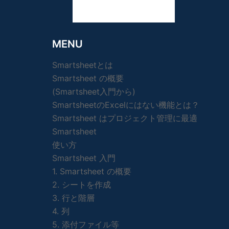
MENU
Smartsheetとは
Smartsheet の概要
(Smartsheet入門から)
SmartsheetのExcelにはない機能とは？
Smartsheet はプロジェクト管理に最適
Smartsheet
使い方
Smartsheet 入門
1. Smartsheet の概要
2. シートを作成
3. 行と階層
4. 列
5. 添付ファイル等