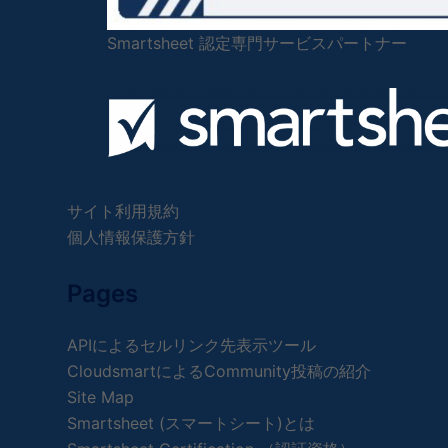
Smartsheet 認定専門サービスパートナー
サイト利用規約
個人情報保護方針
Pages
APIによるセルリンク先表示ツール
CloudsmartによるCommunity投稿の紹介
Site Map
Smartsheet (スマートシート)とは