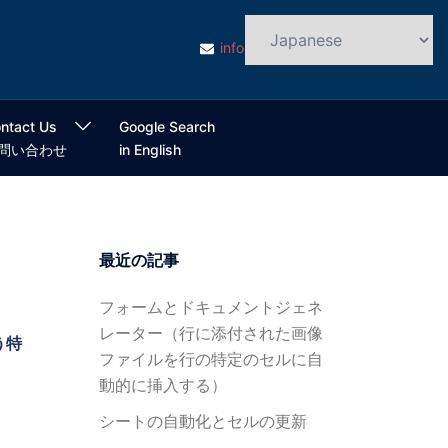
info@cloudsmart.jp
ntact Us
Google Search
問い合わせ
in English
最近の記事
フォームとドキュメントジェネ
レーター（行に添付された画像
う特
ファイルを行の特定のセルに自
動的に挿入する）
シートの自動化とセルの更新