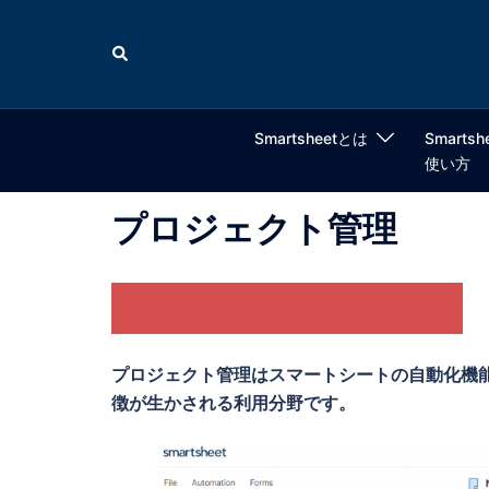
コ
ン
検
索
テ
ン
ツ
Smartsheetとは
Smartsh
へ
使い方
ス
キ
プロジェクト管理
ッ
プ
プロジェクト管理体験コーナーはこちら
プロジェクト管理はスマートシートの自動化機
徴が生かされる利用分野です。