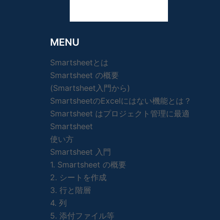
MENU
Smartsheetとは
Smartsheet の概要
(Smartsheet入門から)
SmartsheetのExcelにはない機能とは？
Smartsheet はプロジェクト管理に最適
Smartsheet
使い方
Smartsheet 入門
1. Smartsheet の概要
2. シートを作成
3. 行と階層
4. 列
5. 添付ファイル等