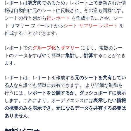
レポートは
双方向
であるため、レポート上で更新された情
報は自動的に元のシートに反映され、その逆も同様です。
シートの行と列から
行レポート
を作成することや、シー
ト サマリー フィールドから
シート サマリー レポート
を
作成することができます。
レポートでの
グループ化
と
サマリー
により、複数のシー
トのデータをすばやく簡単に
集計
し、
計算
することができ
ます。
レポートは、レポートを作成する
元のシートを共有してい
る人
なら誰でも簡単に共有できます。 より詳細な制御を
行うには、
レポートを公開するか、ダッシュボードに表示
します。これにより、オーディエンスには
表示したい情報
の概要のみを表示でき、元になるデータを共有する必要は
ありません
。