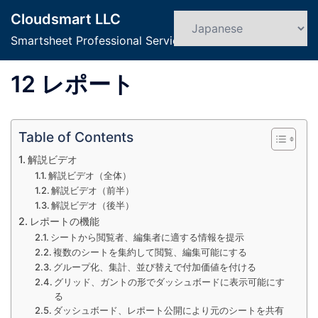
コ
Cloudsmart LLC
ン
検
ト
索
Smartsheet Professional Service
テ
グ
ン
ル
12 レポート
ツ
メ
へ
ニ
ス
ュ
Table of Contents
キ
ー
ッ
解説ビデオ
プ
解説ビデオ（全体）
解説ビデオ（前半）
解説ビデオ（後半）
レポートの機能
シートから閲覧者、編集者に適する情報を提示
複数のシートを集約して閲覧、編集可能にする
グループ化、集計、並び替えで付加価値を付ける
グリッド、ガントの形でダッシュボードに表示可能にす
る
ダッシュボード、レポート公開により元のシートを共有