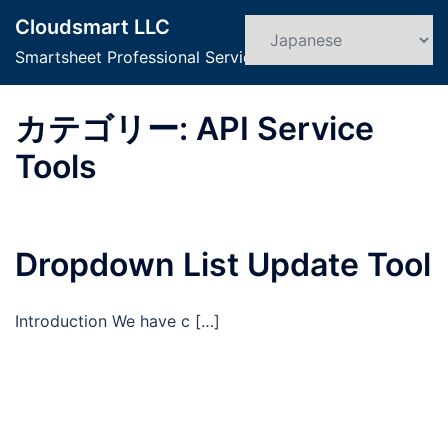
コ
Cloudsmart LLC
ン
検
ト
索
Smartsheet Professional Service
テ
グ
ン
ル
ツ
カテゴリー:
API Service
メ
へ
ニ
Tools
ス
ュ
キ
ー
ッ
プ
Dropdown List Update Tool
Introduction We have c […]