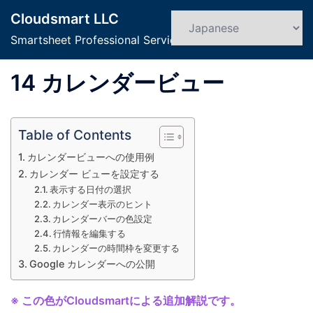
コ
Cloudsmart LLC
ン
検
ト
索
Smartsheet Professional Service
テ
グ
ン
ル
14 カレンダービュー
ツ
メ
へ
ニ
ス
ュ
Table of Contents
キ
ー
ッ
カレンダービューへの使用例
プ
カレンダー ビューを設定する
表示する日付の選択
カレンダー表示のヒント
カレンダーバーの色設定
行情報を編集する
カレンダーの時間枠を変更する
Google カレンダーへの公開
※ この色がCloudsmartによる追加解説です。