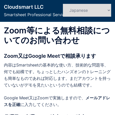
コ
Cloudsmart LLC
ン
検
ト
索
Smartsheet Professional Service
テ
グ
ン
ル
Zoom等による無料相談につ
ツ
メ
へ
ニ
いてのお問い合わせ
ス
ュ
キ
ー
Zoom又はGoogle Meetで相談承ります
ッ
プ
内容はSmartsheetの基本的な使い方、技術的な問題等、
何でも結構です。ちょっとしたハンズオンのトレーニング
も簡単なものであれば対応します。まだアカウントを持っ
ていないがデモを見たいというのでも結構です。
Google Meet又はZoomで実施しますので、
メールアドレ
スを正確
に入力してください。