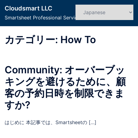
コ
Cloudsmart LLC
ン
検
ト
索
Smartsheet Professional Service
テ
グ
ン
ル
ツ
カテゴリー:
How To
メ
へ
ニ
ス
ュ
キ
ー
Community: オーバーブッ
ッ
プ
キングを避けるために、顧
客の予約日時を制限できま
すか?
はじめに 本記事では、Smartsheetの […]