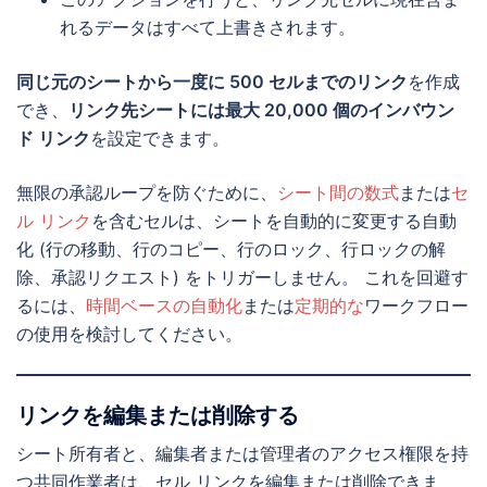
れるデータはすべて上書きされます。
同じ元のシートから一度に 500 セルまでのリンク
を作成
でき、
リンク先シートには最大 20,000 個のインバウン
ド リンク
を設定できます。
無限の承認ループを防ぐために、
シート間の数式
または
セ
ル リンク
を含むセルは、シートを自動的に変更する自動
化 (行の移動、行のコピー、行のロック、行ロックの解
除、承認リクエスト) をトリガーしません。 これを回避す
るには、
時間ベースの自動化
または
定期的な
ワークフロー
の使用を検討してください。
リンクを編集または削除する
シート所有者と、編集者または管理者のアクセス権限を持
つ共同作業者は、セル リンクを編集または削除できま