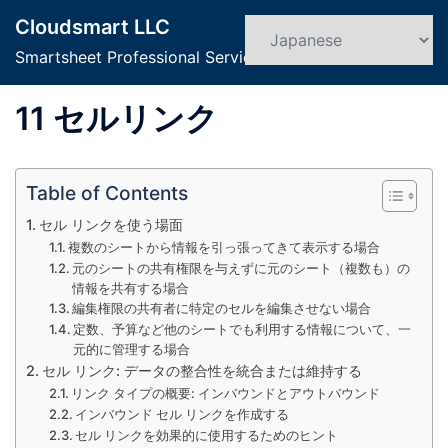
コ
Cloudsmart LLC
ン
検
ト
索
Smartsheet Professional Service
テ
グ
ン
ル
11 セルリンク
ツ
メ
へ
ニ
ス
ュ
Table of Contents
キ
ー
ッ
セル リンクを使う場面
プ
複数のシートから情報を引っ張ってきて表示する場合
元のシートの共有権限を与えずに元のシート（複数も）の
情報を共有する場合
編集権限の共有者に特定のセルを編集させない場合
定数、予算など他のシートでも利用する情報について、一
元的に管理する場合
セル リンク: データの整合性を統合または維持する
リンク タイプの概要: インバウンドとアウトバウンド
インバウンド セル リンクを作成する
セル リンクを効果的に使用するためのヒント