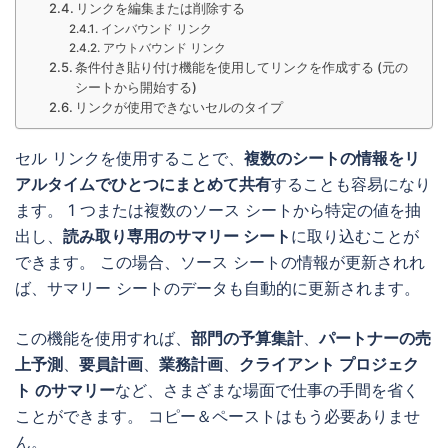
リンクを編集または削除する
インバウンド リンク
アウトバウンド リンク
条件付き貼り付け機能を使用してリンクを作成する (元の
シートから開始する)
リンクが使用できないセルのタイプ
セル リンクを使用することで、
複数のシートの情報をリ
アルタイムでひとつにまとめて共有
することも容易になり
ます。 1 つまたは複数のソース シートから特定の値を抽
出し、
読み取り専用のサマリー シート
に取り込むことが
できます。 この場合、ソース シートの情報が更新されれ
ば、サマリー シートのデータも自動的に更新されます。
この機能を使用すれば、
部門の予算集計
、
パートナーの売
上予測
、
要員計画
、
業務計画
、
クライアント プロジェク
ト のサマリー
など、さまざまな場面で仕事の手間を省く
ことができます。 コピー＆ペーストはもう必要ありませ
ん。