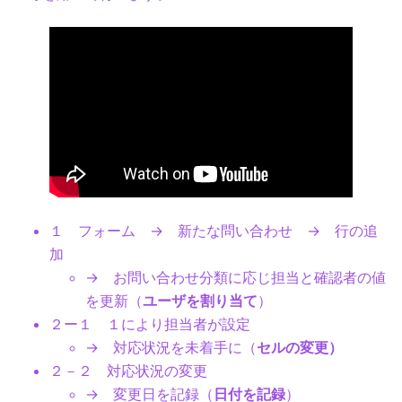
１ フォーム → 新たな問い合わせ → 行の追
加
→ お問い合わせ分類に応じ担当と確認者の値
を更新（
ユーザを割り当て
）
２ー１ １により担当者が設定
→ 対応状況を未着手に（
セルの変更）
２－２ 対応状況の変更
→ 変更日を記録（
日付を記録
）