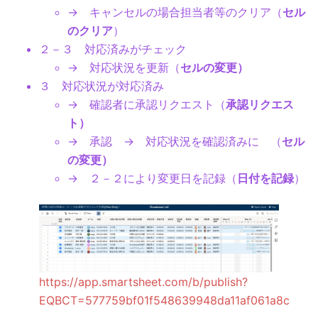
→ キャンセルの場合担当者等のクリア（
セル
のクリア
）
２－３ 対応済みがチェック
→ 対応状況を更新（
セルの変更）
３ 対応状況が対応済み
→ 確認者に承認リクエスト（
承認リクエス
ト）
→ 承認 → 対応状況を確認済みに （
セル
の変更）
→ ２－２により変更日を記録（
日付を記録
）
https://app.smartsheet.com/b/publish?
EQBCT=577759bf01f548639948da11af061a8c