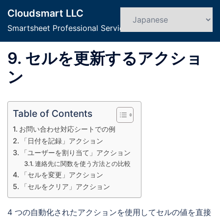
コ
Cloudsmart LLC
ン
検
ト
索
Smartsheet Professional Service
テ
グ
ン
ル
9. セルを更新するアクショ
ツ
メ
へ
ニ
ン
ス
ュ
キ
ー
ッ
Table of Contents
プ
お問い合わせ対応シートでの例
「日付を記録」アクション
「ユーザーを割り当て」アクション
連絡先に関数を使う方法との比較
「セルを変更」アクション
「セルをクリア」アクション
4 つの自動化されたアクションを使用してセルの値を直接