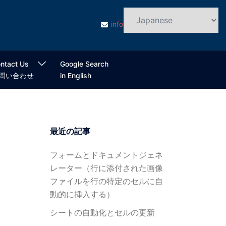
info@cloudsmart.jp
ntact Us
Google Search
問い合わせ
in English
最近の記事
フォームとドキュメントジェネ
レーター（行に添付された画像
ファイルを行の特定のセルに自
動的に挿入する）
シートの自動化とセルの更新