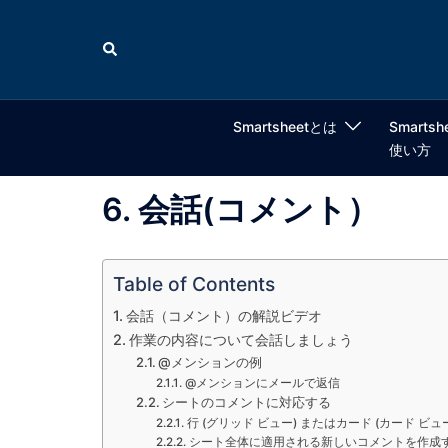
コ
ン
検
索
テ
ン
ツ
Smartsheetとは
Smartsh
へ
使い方
ス
キ
6. 会話(コメント）
ッ
プ
Table of Contents
会話（コメント）の解説ビデオ
作業の内容について会話しましょう
@メンションの例
@メンションにメールで返信
シートのコメントに対応する
行 (グリッド ビュー) またはカード (カード 
シート全体に適用される新しいコメントを作成