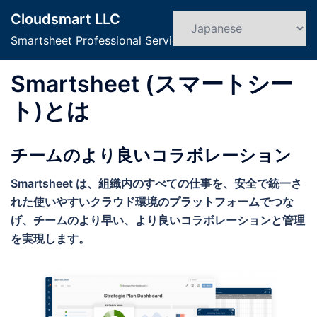
コ
Cloudsmart LLC
ン
検
ト
索
Smartsheet Professional Service
テ
グ
ン
ル
Smartsheet (スマートシー
ツ
メ
へ
ニ
ト)とは
ス
ュ
キ
ー
チームのより良いコラボレーション
ッ
プ
Smartsheet は、組織内のすべての仕事を、安全で統一さ
れた使いやすいクラウド環境のプラットフォームでつな
げ、チームのより早い、より良いコラボレーションと管理
を実現します。