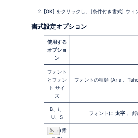
[OK]
をクリックし、[条件付き書式] ウィ
書式設定オプション
使用する
オプショ
ン
フォント
とフォン
フォントの種類 (Arial、Ta
ト サイ
ズ
B
、
I
、
フォントに
太字
、
斜
U、S
(背