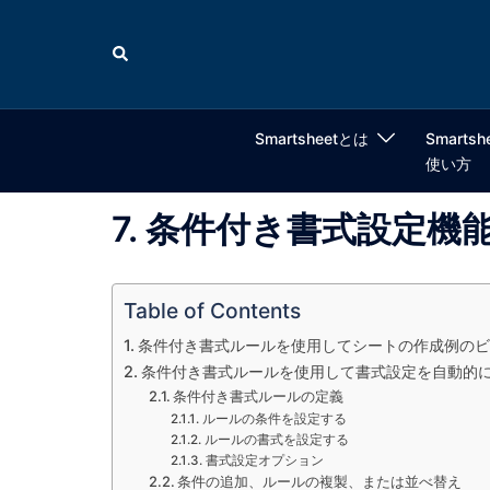
コ
ン
検
索
テ
ン
ツ
Smartsheetとは
Smartsh
へ
使い方
ス
キ
7. 条件付き書式設定機
ッ
プ
Table of Contents
条件付き書式ルールを使用してシートの作成例のビ
条件付き書式ルールを使用して書式設定を自動的
条件付き書式ルールの定義
ルールの条件を設定する
ルールの書式を設定する
書式設定オプション
条件の追加、ルールの複製、または並べ替え