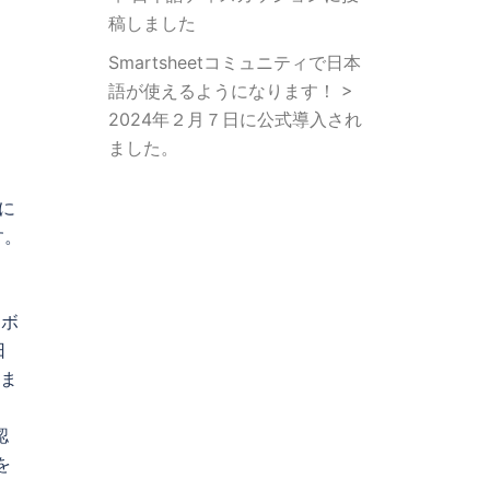
稿しました
Smartsheetコミュニティで日本
語が使えるようになります！ >
2024年２月７日に公式導入され
ました。
に
す。
、ボ
日
きま
認
を