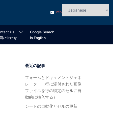
info@cloudsmart.jp
ntact Us
Google Search
問い合わせ
in English
最近の記事
フォームとドキュメントジェネ
レーター（行に添付された画像
ファイルを行の特定のセルに自
動的に挿入する）
シートの自動化とセルの更新