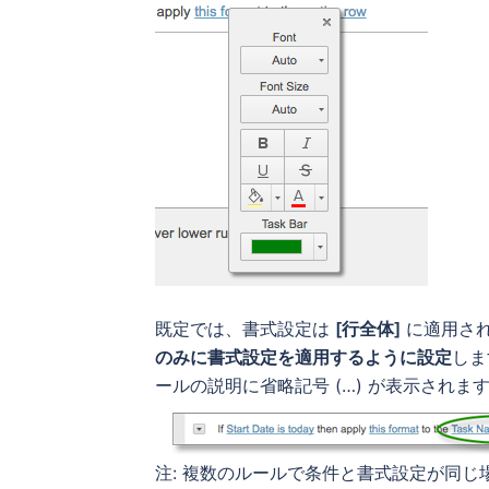
既定では、書式設定は
[行全体]
に適用され
のみに書式設定を適用するように設定
し
ールの説明に省略記号 (…) が表示されま
注: 複数のルールで条件と書式設定が同じ