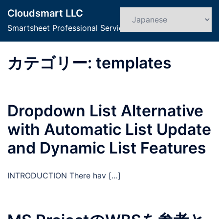
コ
Cloudsmart LLC
ン
検
ト
索
Smartsheet Professional Service
テ
グ
ン
ル
ツ
カテゴリー:
templates
メ
へ
ニ
ス
ュ
キ
ー
Dropdown List Alternative
ッ
プ
with Automatic List Update
and Dynamic List Features
INTRODUCTION There hav […]