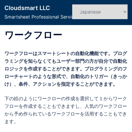
コ
Cloudsmart LLC
ン
検
ト
索
Smartsheet Professional Service
テ
グ
ン
ル
ワークフロー
ツ
メ
へ
ニ
ス
ュ
ワークフローはスマートシートの自動化機能です。プログ
キ
ー
ラミングを知らなくてもユーザー部門の方が自分で自動化
ッ
ロジックを作成することができます。プログラミングのフ
プ
ローチャートのような形式で、自動化のトリガー（きっか
け）、条件、アクションを指定することができます。
下の絵のようにワークローの作成を選択して１からワーク
フローを作成することもできますし、人気のワークフロー
から予め作られているワークフローを活用することもでき
ます。