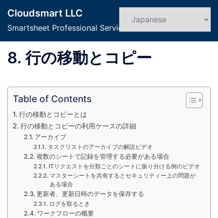
コ
Cloudsmart LLC
ン
検
ト
索
Smartsheet Professional Service
テ
グ
ン
ル
8. 行の移動とコピー
ツ
メ
へ
ニ
ス
ュ
キ
ー
Table of Contents
ッ
行の移動とコピーとは
プ
行の移動とコピーの利用ケースの詳細
アーカイブ
タスクリストのアーカイブの解説ビデオ
複数のシートで記録を管理する必要がある場合
ITリクエストを分類ごとのシートに振り分ける例のビデオ
マスターシートを共有するとセキュリティー上の問題が
ある場合
更新者、更新日時のデータを保存する
ログを取るとき
ワークフローの概要