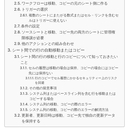
ワークフローは移動、コピーの元のシート側に作る
トリガーの選択
複数のシートにまたがる数式またはセル・リンクを含むセ
ルはトリガーに使えない
条件の設定
ソースシートと移動、コピー先の両方のシートに管理権
限移譲が必要
他のアクションとの組み合わせ
シート間での行の自動移動またはコピー
シート間の行の移動と行のコピーについて知っておきたい
こと
セルの履歴は移動の場合は保持、コピーの場合にはコピー
先には保持ない
行のコピーでセル履歴にかかるセキュリティー上のリスク
を回避
その他の留意事項
システム列またはベースライン列を含む行を移動または
コピーする場合
システム列の移動、コピーの際のエラー
システム列の移動、コピーの際のエラーの解消方法
更新者、更新日時は移動、コピー先で独自の更新データ
を保持する