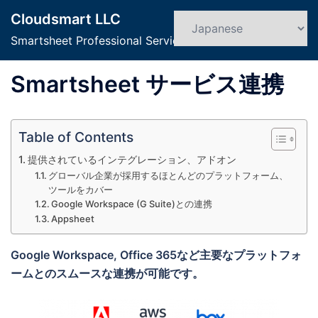
コ
Cloudsmart LLC
ン
検
ト
索
Smartsheet Professional Service
テ
グ
ン
ル
Smartsheet サービス連携
ツ
メ
へ
ニ
ス
ュ
Table of Contents
キ
ー
ッ
提供されているインテグレーション、アドオン
プ
グローバル企業が採用するほとんどのプラットフォーム、
ツールをカバー
Google Workspace (G Suite)との連携
Appsheet
Google Workspace, Office 365など主要なプラットフォ
ームとのスムースな連携が可能です。