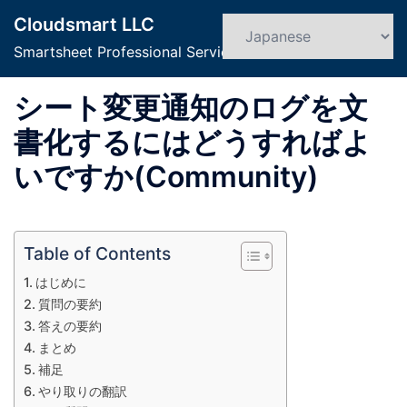
コ
Cloudsmart LLC
ン
検
ト
索
Smartsheet Professional Service
テ
グ
ン
ル
シート変更通知のログを文
ツ
メ
へ
ニ
書化するにはどうすればよ
ス
ュ
いですか(Community)
キ
ー
ッ
プ
Table of Contents
はじめに
質問の要約
答えの要約
まとめ
補足
やり取りの翻訳