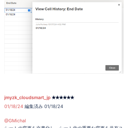
jmyzk_cloudsmart_jp
✭✭✭✭✭✭
01/18/24
編集済み 01/18/24
@GMichal