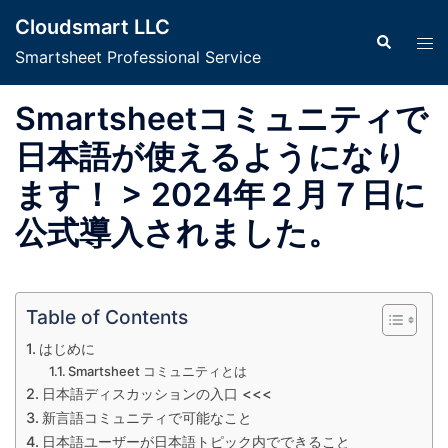
コ
Cloudsmart LLC
ン
検
ト
索
Smartsheet Professional Service
テ
グ
ン
ル
Smartsheetコミュニティで
ツ
メ
へ
ニ
日本語が使えるようになり
ス
ュ
ます！ > 2024年２月７日に
キ
ー
ッ
公式導入されました。
プ
Table of Contents
はじめに
Smartsheet コミュニティとは
日本語ディスカッションの入口 <<<
新言語コミュニティで可能なこと
日本語ユーザーが日本語トピック内でできること