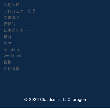
利用分野
プロジェクト管理
文書管理
新機能
日本語サポート
機能
form
function
workflow
資格
会社情報
© 2026 Cloudsmart LLC. oregon