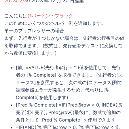
2023/12/30
2023 年 12 月 30 日編集
こんにちは
@バートン・ブラック
このためにいくつかのヘルパー列を追加します。
単一のプリプレッサーの場合
まず、先行者が 1 つしかない場合は、先行者の行番号の値
を取得できます。 (数式は、先行値をテキストに変換して
から数値に変換します。)
[前] =VALUE(先行者@行 + “”)値を使用して、先行
者の [% Complete] を取得できます。 (先行者の[ス
テータス]を参照すると、次の式の[ステータス]列で
循環参照エラーが発生するため、代わりに[%
Complete]を使用します)
[Pred % Complete] =IF(Pred@row > 0, INDEX([%
完了]:[% 完了], Pred@row))最後に、数式で追加の
条件として [Pred % Complete] を使用できます。
=IF(AND([% 完了]@row > 0, [% 完了]@row < 1),