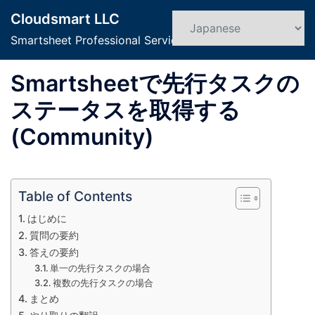
コ
Cloudsmart LLC
ン
検
ト
索
Smartsheet Professional Service
テ
グ
ン
ル
Smartsheetで先行タスクの
ツ
メ
へ
ニ
ステータスを取得する
ス
ュ
(Community)
キ
ー
ッ
プ
Table of Contents
はじめに
質問の要約
答えの要約
単一の先行タスクの場合
複数の先行タスクの場合
まとめ