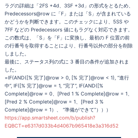
ラグの詳細は「2FS +4d、3SF +3d」の形式をとるため、
Predecessors@row に「F」または「S」が含まれている
かどうかを判断できます。このチェックにより、5SS や
7FF などの Predecessors 値にもラグなく対応できます。
この数式は、「S」を「F」に変換し、最初の F 位置の前
の行番号を取得することにより、行番号以外の部分を削除
しました。
最後に、ステータス列の式に 3 番目の条件が追加されま
した。
=IF(AND([% 完了]@row > 0, [% 完了]@row < 1), “進行
中”, IF([% 完了]@row = 1, “完了”, IF(AND([%
Complete]@row = 0、[Pred 1 % Complete]@row = 1、
[Pred 2 % Complete]@row = 1、[Pred 3 %
Complete]@row = 1）、 “準備ができて”）））
https://app.smartsheet.com/b/publish?
EQBCT=e6317d033b4d4067b965418e3a316d52