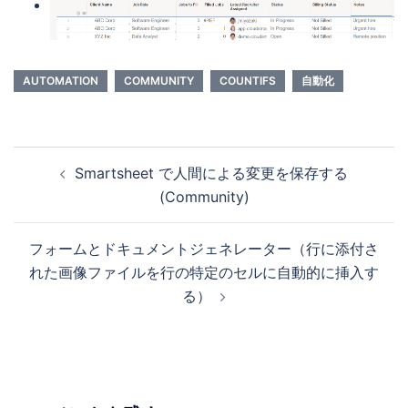
AUTOMATION
COMMUNITY
COUNTIFS
自動化
投
Smartsheet で人間による変更を保存する
稿
(Community)
ナ
ビ
フォームとドキュメントジェネレーター（行に添付さ
ゲ
れた画像ファイルを行の特定のセルに自動的に挿入す
ー
る）
シ
ョ
ン