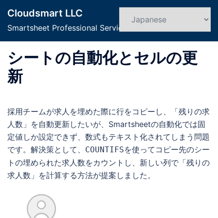
コ
Cloudsmart LLC
ン
検
ト
索
Smartsheet Professional Service
テ
グ
ン
ル
シートの自動化とセルの更
ツ
メ
へ
ニ
新
ス
ュ
キ
ー
ッ
採用チームが求人を埋めた際に行をコピーし、「残りの求
プ
人数」を自動更新したいが、Smartsheetの自動化では固
定値しか設定できず、数式もテキスト化されてしまう問題
です。解決策として、
を使ってコピー先のシー
COUNTIFS
トの埋められた求人数をカウントし、新しい列で「残りの
求人数」を計算する方法が提案しました。