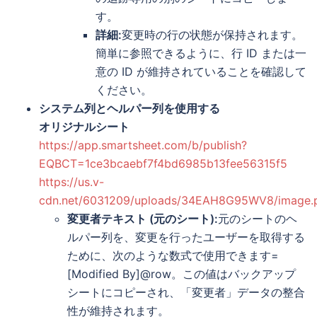
す。
詳細:
変更時の行の状態が保持されます。
簡単に参照できるように、行 ID または一
意の ID が維持されていることを確認して
ください。
システム列とヘルパー列を使用する
オリジナルシート
https://app.smartsheet.com/b/publish?
EQBCT=1ce3bcaebf7f4bd6985b13fee56315f5
https://us.v-
cdn.net/6031209/uploads/34EAH8G95WV8/image.
変更者テキスト (元のシート):
元のシートのヘ
ルパー列を、変更を行ったユーザーを取得する
ために、次のような数式で使用できます=
[Modified By]@row。この値はバックアップ
シートにコピーされ、「変更者」データの整合
性が維持されます。