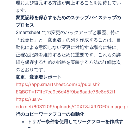
理および復元する方法が向上することを期待してい
ます。
変更記録を保存するためのステップバイステップの
プロセス
Smartsheet での変更のバックアップと履歴、特に
「変更日」と「変更者」の列を作成することは、自
動化による意図しない変更に対処する場合に特に、
正確な記録を維持するために重要です。これらの詳
細を保存するための戦略を実装する方法の詳細は次
のとおりです。
変更、変更者レポート
https://app.smartsheet.com/b/publish?
EQBCT=171fe7ee9e6d45f9ba6aadc78e8c52ff
https://us.v-
cdn.net/6031209/uploads/C0XT8JX9ZGF0/image.p
行のコピーワークフローの自動化
トリガー条件を使用してワークフローを作成す