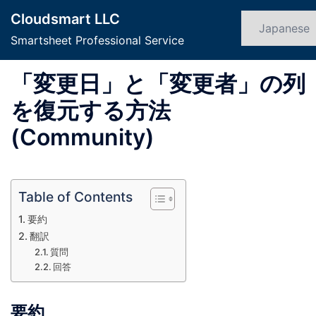
コ
Cloudsmart LLC
ン
検
ト
索
Smartsheet Professional Service
テ
グ
ン
ル
「変更日」と「変更者」の列
ツ
メ
へ
ニ
を復元する方法
ス
ュ
(Community)
キ
ー
ッ
プ
Table of Contents
要約
翻訳
質問
回答
要約