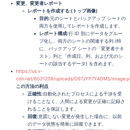
変更、変更者レポート
レポートを作成する:(トップ画像)
目的:
元のシートとバックアップ シートの
両方を使用してレポートを作成します。
レポート構成:
行 ID 別にデータをグルー
プ化し、両方のシートの関連する列 (特
に、バックアップ シートの「変更者テキ
スト」列と「作成日」列、および元のシ
ートの該当するデータ) を含めます。
https://us.v-
cdn.net/6031209/uploads/D97JYP7Y4DMS/image.p
この方法の利点
正確性:
自動化されたプロセスによる干渉を受
けることなく、人間による変更が正確に記録さ
れることを保証します。
回復:
意図しない変更が発生した場合に、以前
のデータ状態を簡単に回復できます。