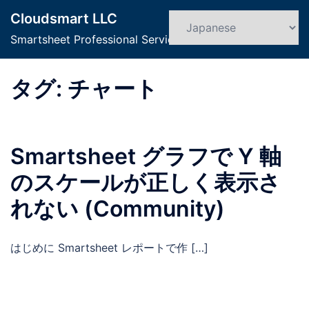
コ
Cloudsmart LLC
ン
検
ト
索
Smartsheet Professional Service
テ
グ
ン
ル
ツ
タグ:
チャート
メ
へ
ニ
ス
ュ
キ
ー
Smartsheet グラフで Y 軸
ッ
プ
のスケールが正しく表示さ
れない (Community)
はじめに Smartsheet レポートで作 […]