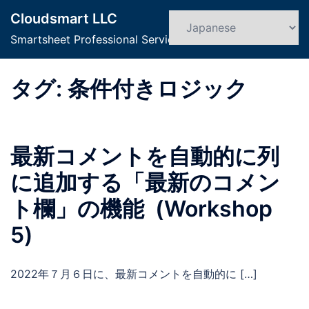
コ
Cloudsmart LLC
ン
検
ト
索
Smartsheet Professional Service
テ
グ
ン
ル
ツ
タグ:
条件付きロジック
メ
へ
ニ
ス
ュ
キ
ー
最新コメントを自動的に列
ッ
プ
に追加する「最新のコメン
ト欄」の機能 (Workshop
5)
2022年７月６日に、最新コメントを自動的に […]