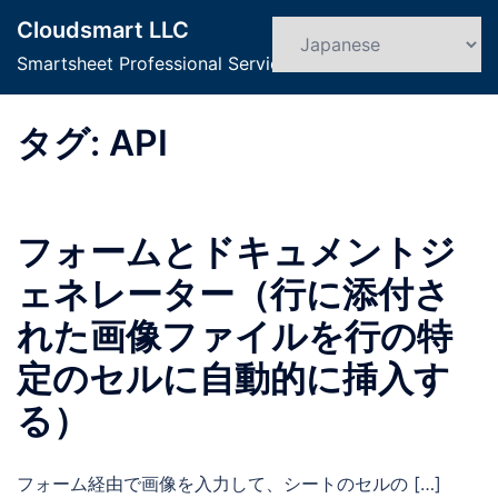
コ
Cloudsmart LLC
ン
検
ト
索
Smartsheet Professional Service
テ
グ
ン
ル
ツ
タグ:
API
メ
へ
ニ
ス
ュ
キ
ー
フォームとドキュメントジ
ッ
プ
ェネレーター（行に添付さ
れた画像ファイルを行の特
定のセルに自動的に挿入す
る）
フォーム経由で画像を入力して、シートのセルの […]