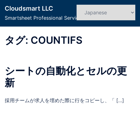
コ
Cloudsmart LLC
ン
検
ト
索
Smartsheet Professional Service
テ
グ
ン
ル
ツ
タグ:
COUNTIFS
メ
へ
ニ
ス
ュ
キ
ー
シートの自動化とセルの更
ッ
プ
新
採用チームが求人を埋めた際に行をコピーし、「 […]