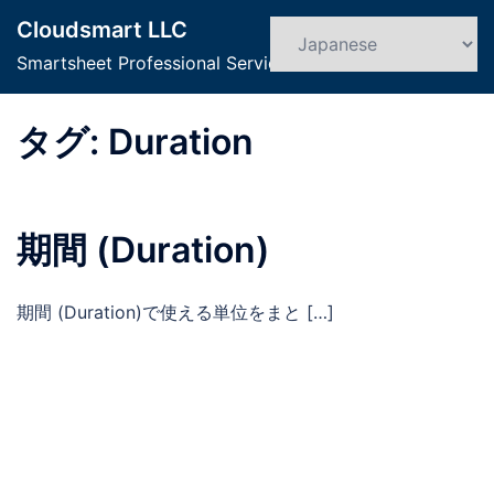
コ
Cloudsmart LLC
ン
検
ト
索
Smartsheet Professional Service
テ
グ
ン
ル
ツ
タグ:
Duration
メ
へ
ニ
ス
ュ
キ
ー
期間 (Duration)
ッ
プ
期間 (Duration)で使える単位をまと […]