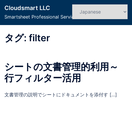
コ
Cloudsmart LLC
ン
検
ト
索
Smartsheet Professional Service
テ
グ
ン
ル
ツ
タグ:
filter
メ
へ
ニ
ス
ュ
キ
ー
シートの文書管理的利用～
ッ
プ
行フィルター活用
文書管理の説明でシートにドキュメントを添付す […]