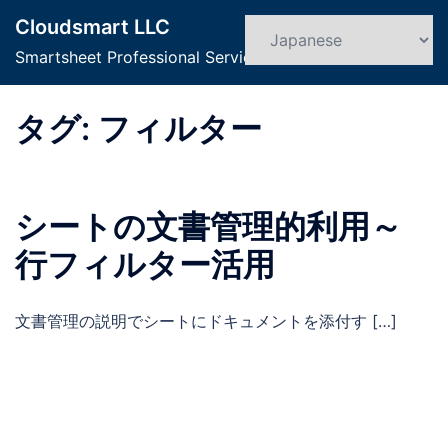
コ
Cloudsmart LLC
ン
検
ト
索
Smartsheet Professional Service
テ
グ
ン
ル
ツ
タグ:
フィルター
メ
へ
ニ
ス
ュ
キ
ー
シートの文書管理的利用～
ッ
プ
行フィルター活用
文書管理の説明でシートにドキュメントを添付す […]