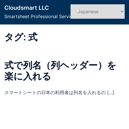
コ
Cloudsmart LLC
ン
検
ト
索
Smartsheet Professional Service
テ
グ
ン
ル
ツ
タグ:
式
メ
へ
ニ
ス
ュ
キ
ー
式で列名（列ヘッダー）を
ッ
プ
楽に入れる
スマートシートの日本の利用者は列名を入れるの […]