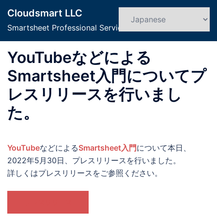
コ
Cloudsmart LLC
ン
検
ト
索
Smartsheet Professional Service
テ
グ
ン
ル
YouTubeなどによる
ツ
メ
へ
ニ
Smartsheet入門についてプ
ス
ュ
レスリリースを行いまし
キ
ー
ッ
た。
プ
YouTube
などによる
Smartsheet入門
について本日、
2022年5月30日、プレスリリースを行いました。
詳しくはプレスリリースをご参照ください。
プレスリリース