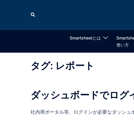
コ
ン
検
索
テ
ン
ツ
Smartsheetとは
Smartsh
へ
使い方
ス
キ
タグ:
レポート
ッ
プ
ダッシュボードでログ
社内用ポータル等、ログインが必要なダッシュボ 