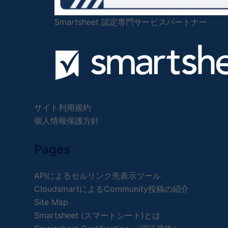
Smartsheet 認定専門サービスパートナー
サイト利用規約
個人情報保護方針
Pages
APIによるセルリンク先表示ツール
CloudsmartによるCommunity投稿の紹介
Site Map
Smartsheet (スマートシート)とは