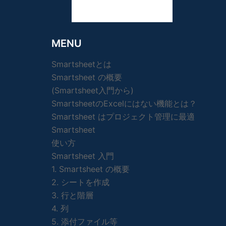
MENU
Smartsheetとは
Smartsheet の概要
(Smartsheet入門から)
SmartsheetのExcelにはない機能とは？
Smartsheet はプロジェクト管理に最適
Smartsheet
使い方
Smartsheet 入門
1. Smartsheet の概要
2. シートを作成
3. 行と階層
4. 列
5. 添付ファイル等