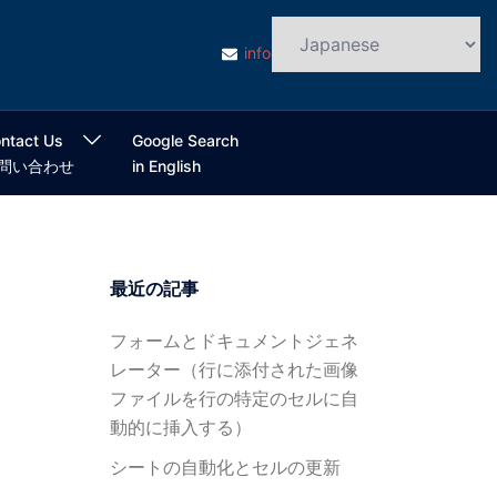
info@cloudsmart.jp
ntact Us
Google Search
問い合わせ
in English
最近の記事
フォームとドキュメントジェネ
レーター（行に添付された画像
ファイルを行の特定のセルに自
動的に挿入する）
シートの自動化とセルの更新