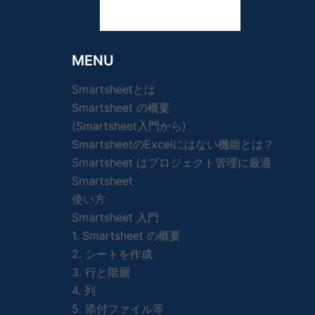
MENU
Smartsheetとは
Smartsheet の概要
(Smartsheet入門から)
SmartsheetのExcelにはない機能とは？
Smartsheet はプロジェクト管理に最適
Smartsheet
使い方
Smartsheet 入門
1. Smartsheet の概要
2. シートを作成
3. 行と階層
4. 列
5. 添付ファイル等