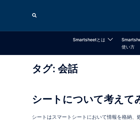
コ
ン
検
索
テ
ン
ツ
Smartsheetとは
Smartsh
へ
使い方
ス
キ
タグ:
会話
ッ
プ
シートについて考えて
シートはスマートシートにおいて情報を格納、処 