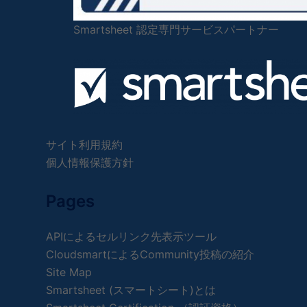
Smartsheet 認定専門サービスパートナー
サイト利用規約
個人情報保護方針
Pages
APIによるセルリンク先表示ツール
CloudsmartによるCommunity投稿の紹介
Site Map
Smartsheet (スマートシート)とは