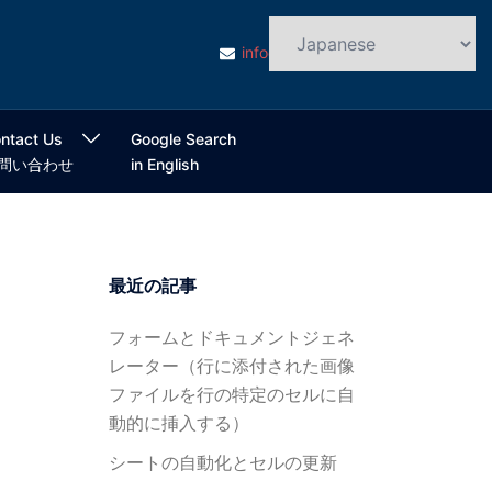
info@cloudsmart.jp
ntact Us
Google Search
問い合わせ
in English
最近の記事
フォームとドキュメントジェネ
レーター（行に添付された画像
ファイルを行の特定のセルに自
動的に挿入する）
シートの自動化とセルの更新