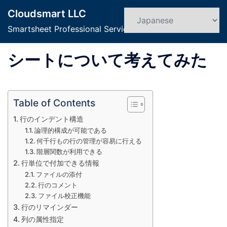
コ
Cloudsmart LLC
ン
検
ト
索
Smartsheet Professional Service
テ
グ
ン
ル
シートについて考えてみた
ツ
メ
へ
ニ
ス
ュ
キ
ー
Table of Contents
ッ
行のインデント構造
プ
論理的構成が可能である
何千行もの行の管理が容易に行える
階層関数が利用できる
行単位で付加できる情報
ファイルの添付
行のコメント
ファイル校正機能
行のリマインダー
列の属性指定