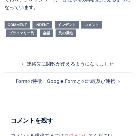
なっています。
COMMENT
INDENT
インデント
コメント
プライマリー列
会話
列の属性
投
連絡先に関数が使えるようになりました
稿
ナ
Formの特徴、Google Formとの比較及び連携
ビ
ゲ
ー
シ
ョ
コメントを残す
ン
コメントを投稿するには
ログイン
してください。