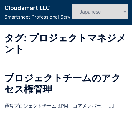
コ
Cloudsmart LLC
ン
検
ト
索
Smartsheet Professional Service
テ
グ
ン
ル
ツ
タグ:
プロジェクトマネジメ
メ
へ
ニ
ント
ス
ュ
キ
ー
ッ
プ
プロジェクトチームのアク
セス権管理
通常プロジェクトチームはPM、コアメンバー、 […]