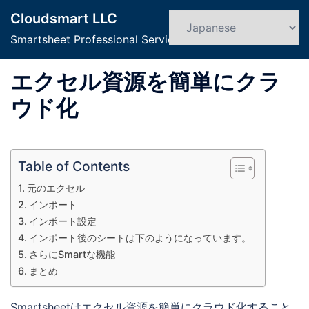
コ
Cloudsmart LLC
ン
検
ト
索
Smartsheet Professional Service
テ
グ
ン
ル
エクセル資源を簡単にクラ
ツ
メ
へ
ニ
ウド化
ス
ュ
キ
ー
ッ
Table of Contents
プ
元のエクセル
インポート
インポート設定
インポート後のシートは下のようになっています。
さらにSmartな機能
まとめ
Smartsheetはエクセル資源を簡単にクラウド化すること