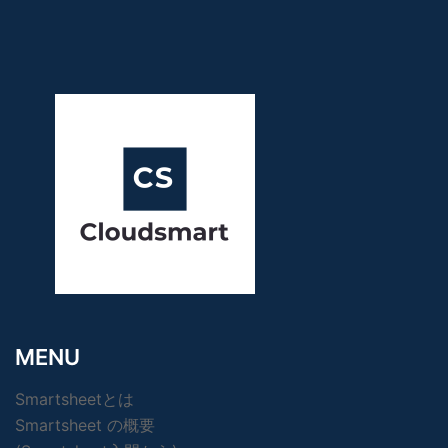
MENU
Smartsheetとは
Smartsheet の概要