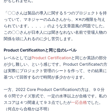
かもしれません。
「〇〇さんは製品の導入に関する５つのプロジェクトを持
っていて、マネジャーの△△さんから、✕✕の権限を与え
られています。、、、」のような文章題風の問題でした。
この〇〇さんが日本人には聞きなれない名前で登場人物の
関係を頭に入れるのに少し苦労します。
Product Certificatitonと同じ位のレベル
レベルとしては
Product Certification
と同じか英語の部分
が少し難しい、という感じです。Product Certificateの方
は実際にプロジェクト管理のシートを作って、その結果に
基づいて回答するので時間が多少かかります。
一方、2022 Core Product Certificationの方は、９０分
６０問でクイズ形式で、一定の水準以上が合格です。私の
スコアは４つ間違えて９３点でしたが
一応合格
でした。
（何点から合格かは不明）