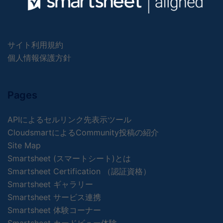
サイト利用規約
個人情報保護方針
Pages
APIによるセルリンク先表示ツール
CloudsmartによるCommunity投稿の紹介
Site Map
Smartsheet (スマートシート)とは
Smartsheet Certification （認証資格）
Smartsheet ギャラリー
Smartsheet サービス連携
Smartsheet 体験コーナー
Smartsheet カードビュー体験