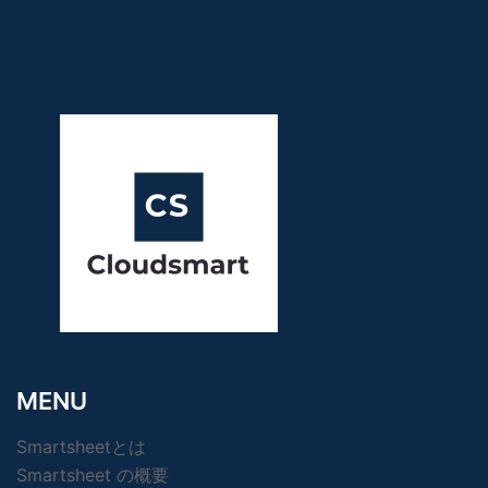
MENU
Smartsheetとは
Smartsheet の概要