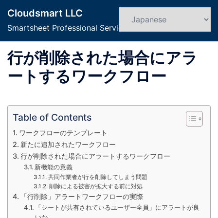
コ
Cloudsmart LLC
ン
検
ト
索
Smartsheet Professional Service
テ
グ
ン
ル
行が削除された場合にアラ
ツ
メ
へ
ニ
ートするワークフロー
ス
ュ
キ
ー
ッ
Table of Contents
プ
ワークフローのテンプレート
新たに追加されたワークフロー
行が削除された場合にアラートするワークフロー
新機能の意義
共同作業者が行を削除してしまう問題
削除による被害が拡大する前に対処
「行削除」アラートワークフローの実際
「シートが共有されているユーザー全員」にアラートが良
いか