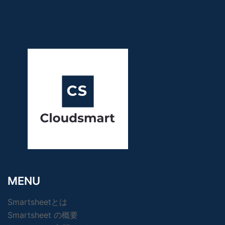
MENU
Smartsheetとは
Smartsheet の概要