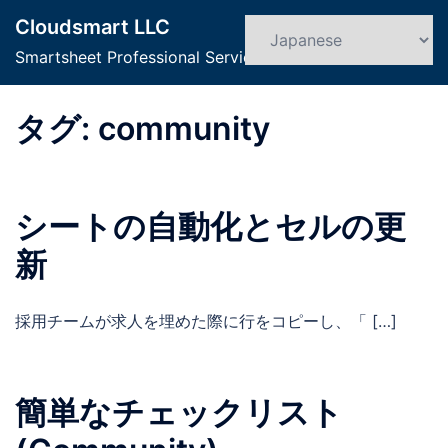
コ
Cloudsmart LLC
ン
検
ト
索
Smartsheet Professional Service
テ
グ
ン
ル
ツ
タグ:
community
メ
へ
ニ
ス
ュ
キ
ー
シートの自動化とセルの更
ッ
プ
新
採用チームが求人を埋めた際に行をコピーし、「 […]
簡単なチェックリスト