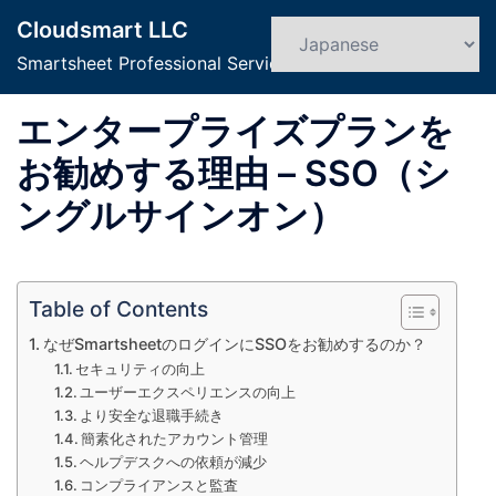
コ
Cloudsmart LLC
ン
検
ト
索
Smartsheet Professional Service
テ
グ
ン
ル
エンタープライズプランを
ツ
メ
へ
ニ
お勧めする理由 – SSO（シ
ス
ュ
ングルサインオン）
キ
ー
ッ
プ
Table of Contents
なぜSmartsheetのログインにSSOをお勧めするのか？
セキュリティの向上
ユーザーエクスペリエンスの向上
より安全な退職手続き
簡素化されたアカウント管理
ヘルプデスクへの依頼が減少
コンプライアンスと監査