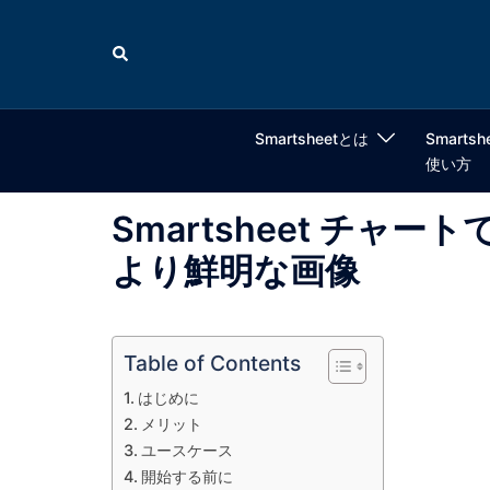
コ
ン
検
索
テ
ン
ツ
Smartsheetとは
Smartsh
へ
使い方
ス
キ
Smartsheet チ
ッ
より鮮明な画像
プ
Table of Contents
はじめに
メリット
ユースケース
開始する前に