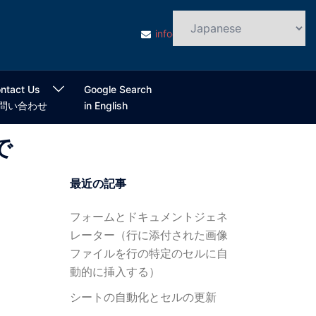
info@cloudsmart.jp
ntact Us
Google Search
問い合わせ
in English
で
最近の記事
フォームとドキュメントジェネ
レーター（行に添付された画像
ファイルを行の特定のセルに自
動的に挿入する）
シートの自動化とセルの更新