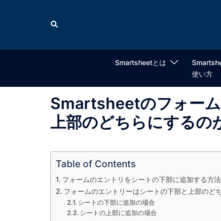
コ
ン
検
索
テ
ン
ツ
Smartsheetとは
Smartsh
へ
使い方
ス
キ
Smartsheetのフ
ッ
上部のどちらにするの
プ
Table of Contents
フォームのエントリをシートの下部に追加する方法
フォームのエントリーはシートの下部と上部のど
シートの下部に追加の場合
シートの上部に追加の場合