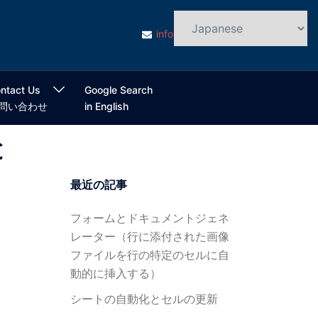
info@cloudsmart.jp
ntact Us
Google Search
問い合わせ
in English
と
最近の記事
フォームとドキュメントジェネ
レーター（行に添付された画像
ファイルを行の特定のセルに自
動的に挿入する）
シートの自動化とセルの更新