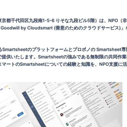
東京都千代田区九段南
1-5-6
りそな九段ビル
5
階）は、
NPO
（非
 Goodwill by Cloudsmart (
善意のためのクラウドサービス
)
」
る
Smartsheet
のプラットフォームとプロボノの
Smartsheet
専
で提供いたします。
Smartsheet
の強みである無制限の共同作業
スマートの
Smartsheet
についての経験と知識を、NPO支援に