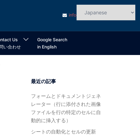
info@cloudsmart.jp
ntact Us
Google Search
問い合わせ
in English
ラ
最近の記事
フォームとドキュメントジェネ
レーター（行に添付された画像
ファイルを行の特定のセルに自
動的に挿入する）
シートの自動化とセルの更新