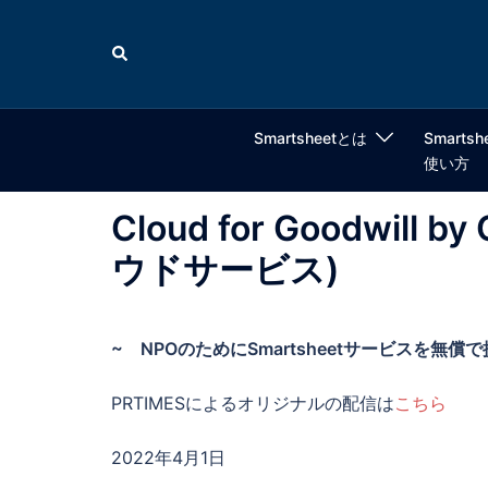
コ
ン
検
索
テ
ン
ツ
Smartsheetとは
Smartsh
へ
使い方
ス
キ
Cloud for Goodwill
ッ
ウドサービス)
プ
~ NPOのためにSmartsheetサービスを無償
PRTIMESによるオリジナルの配信は
こちら
2022年4月1日