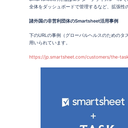
全体をダッシュボードで管理するなど、拡張性
諸外国の非営利団体のSmartsheet活用事例
下のURLの事例（グローバルヘルスのためのタスク
用いられています。
https://jp.smartsheet.com/customers/the-task