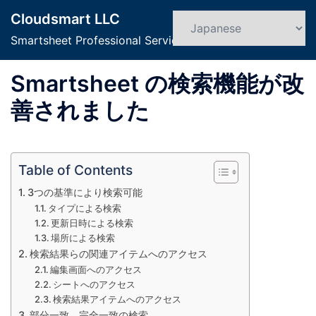
コ
Cloudsmart LLC
ン
検
ト
索
Smartsheet Professional Service
テ
グ
ン
ル
Smartsheet の検索機能が改
ツ
メ
へ
ニ
善されました
ス
ュ
キ
ー
ッ
Table of Contents
プ
3つの基準により検索可能
タイプによる検索
更新日時による検索
場所による検索
検索結果らの関連アイテムへのアクセス
編集画面へのアクセス
シートへのアクセス
検索結果アイテムへのアクセス
部分一致、完全一致の検索